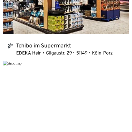
Tchibo im Supermarkt
tchibo_logo
EDEKA Hein
Gilgaustr. 29
51149
Köln-Porz