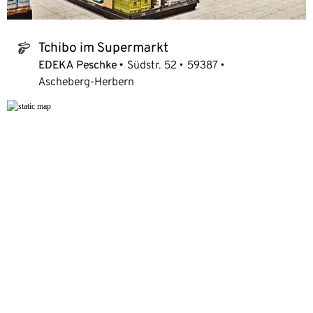
Tchibo im Supermarkt
tchibo_logo
EDEKA Peschke
Südstr. 52
59387
Ascheberg-Herbern