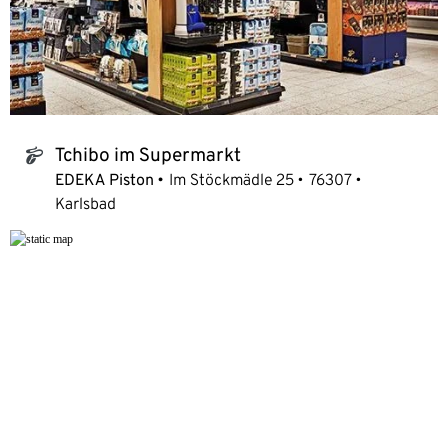
Tchibo im Supermarkt
tchibo_logo
EDEKA Piston
Im Stöckmädle 25
76307
Karlsbad