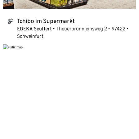
Tchibo im Supermarkt
tchibo_logo
EDEKA Seuffert
Theuerbrünnleinsweg 2
97422
Schweinfurt