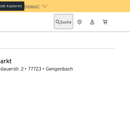
ode kopieren
Hinweis*
Suche
arkt
slauerstr. 2
77723
Gengenbach