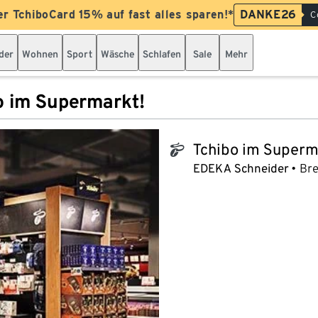
er TchiboCard 15% auf fast alles sparen!*
DANKE26
C
der
Wohnen
Sport
Wäsche
Schlafen
Sale
Mehr
o im Supermarkt!
Tchibo im Superm
tchibo_logo
EDEKA Schneider
Bre