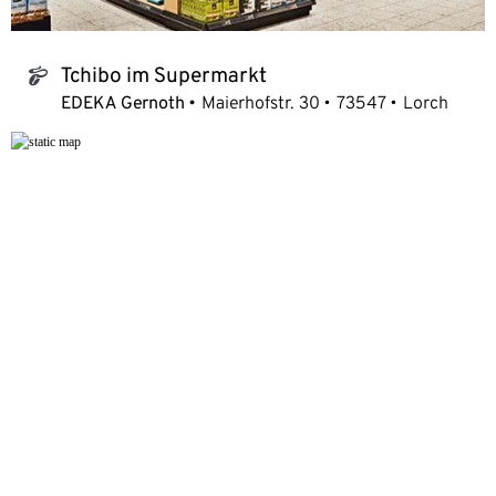
Tchibo im Supermarkt
tchibo_logo
EDEKA Gernoth
Maierhofstr. 30
73547
Lorch