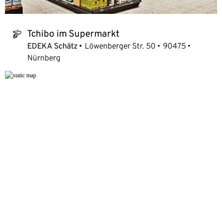
Tchibo im Supermarkt
tchibo_logo
EDEKA Schätz
Löwenberger Str. 50
90475
Nürnberg