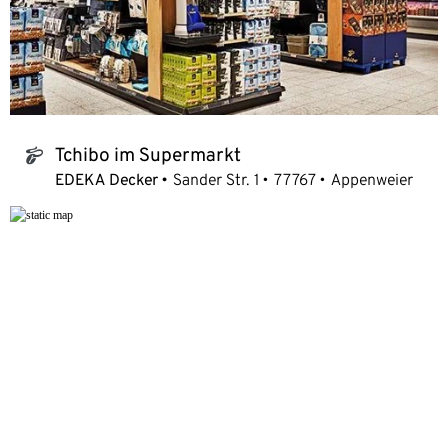
Tchibo im Supermarkt
tchibo_logo
EDEKA Decker
Sander Str. 1
77767
Appenweier