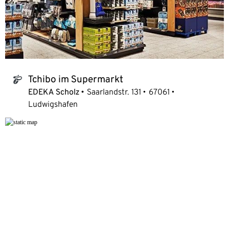
Tchibo im Supermarkt
tchibo_logo
EDEKA Scholz
Saarlandstr. 131
67061
Ludwigshafen