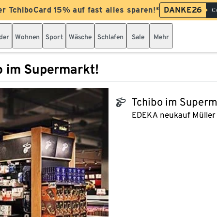
er TchiboCard 15% auf fast alles sparen!*
DANKE26
C
der
Wohnen
Sport
Wäsche
Schlafen
Sale
Mehr
o im Supermarkt!
Tchibo im Superm
tchibo_logo
EDEKA neukauf Müller