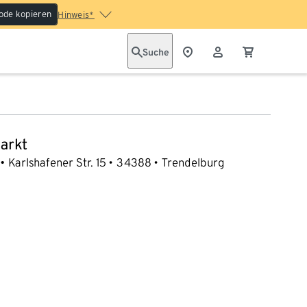
ode kopieren
Hinweis*
Suche
arkt
Karlshafener Str. 15
34388
Trendelburg