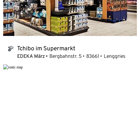
Tchibo im Supermarkt
tchibo_logo
EDEKA März
Bergbahnstr. 5
83661
Lenggries