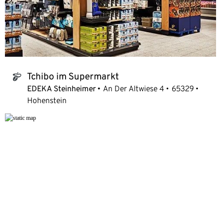
Tchibo im Supermarkt
tchibo_logo
EDEKA Steinheimer
An Der Altwiese 4
65329
Hohenstein