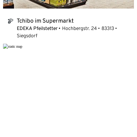
Tchibo im Supermarkt
tchibo_logo
EDEKA Pfeilstetter
Hochbergstr. 24
83313
Siegsdorf