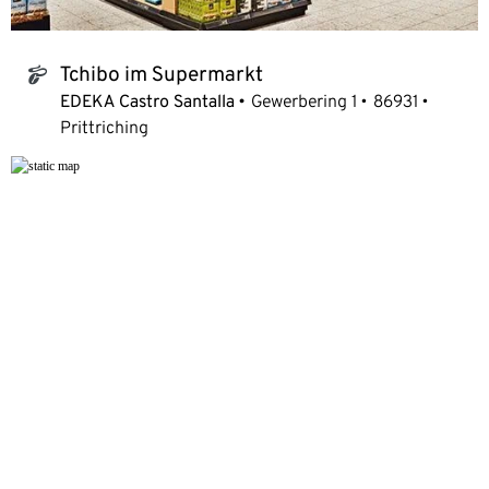
Tchibo im Supermarkt
tchibo_logo
EDEKA Castro Santalla
Gewerbering 1
86931
Prittriching