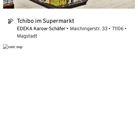
Tchibo im Supermarkt
tchibo_logo
EDEKA Karow-Schäfer
Maichingerstr. 33
71106
Magstadt