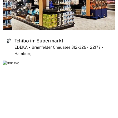
Tchibo im Supermarkt
tchibo_logo
EDEKA
Bramfelder Chaussee 312-326
22177
Hamburg