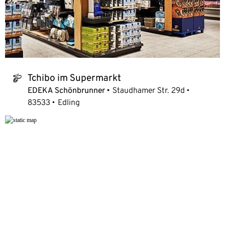
Tchibo im Supermarkt
tchibo_logo
EDEKA Schönbrunner
Staudhamer Str. 29d
83533
Edling