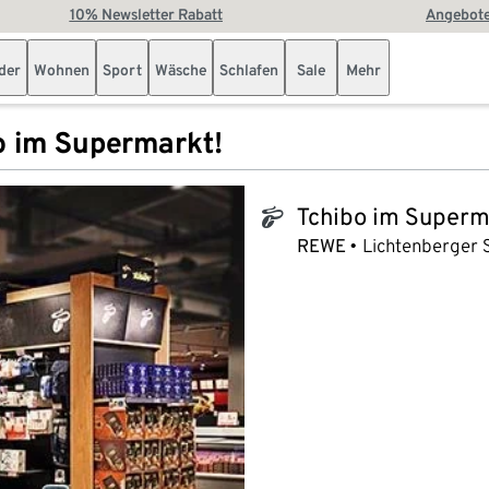
10% Newsletter Rabatt
Angebote
der
Wohnen
Sport
Wäsche
Schlafen
Sale
Mehr
o im Supermarkt!
Tchibo im Superm
tchibo_logo
REWE
Lichtenberger S