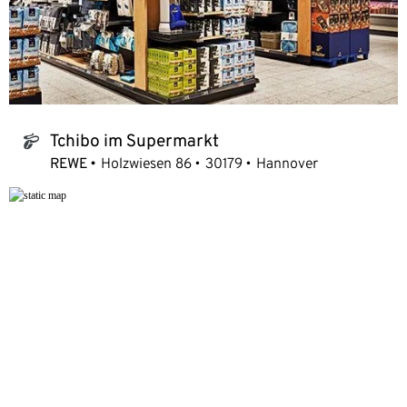
Tchibo im Supermarkt
tchibo_logo
REWE
Holzwiesen 86
30179
Hannover