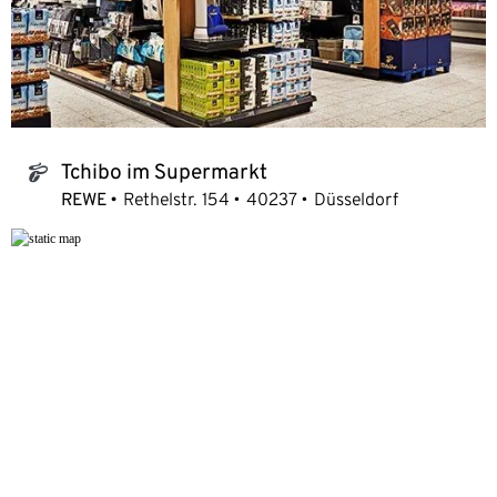
Tchibo im Supermarkt
tchibo_logo
REWE
Rethelstr. 154
40237
Düsseldorf