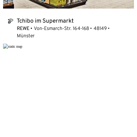
Tchibo im Supermarkt
tchibo_logo
REWE
Von-Esmarch-Str. 164-168
48149
Münster