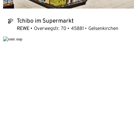
Tchibo im Supermarkt
tchibo_logo
REWE
Overwegstr. 70
45881
Gelsenkirchen