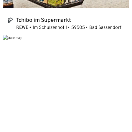
Tchibo im Supermarkt
tchibo_logo
REWE
Im Schulzenhof 1
59505
Bad Sassendorf