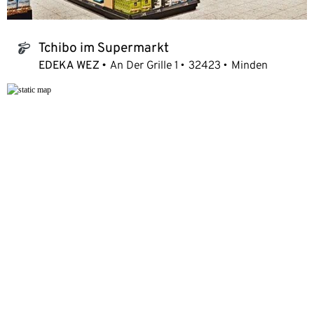
Tchibo im Supermarkt
tchibo_logo
EDEKA WEZ
An Der Grille 1
32423
Minden