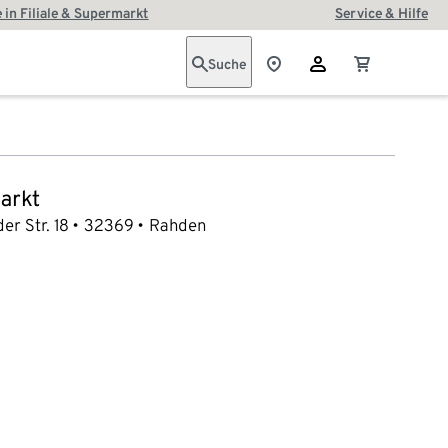
 in Filiale & Supermarkt
Service & Hilfe
Suche
arkt
er Str. 18
32369
Rahden