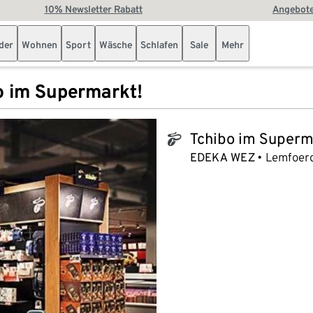
10% Newsletter Rabatt
Angebote
der
Wohnen
Sport
Wäsche
Schlafen
Sale
Mehr
o im Supermarkt!
Tchibo im Superm
tchibo_logo
EDEKA WEZ
Lemfoerd