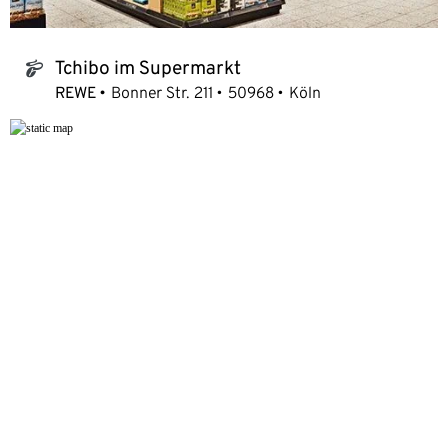
Tchibo im Supermarkt
tchibo_logo
REWE
Bonner Str. 211
50968
Köln