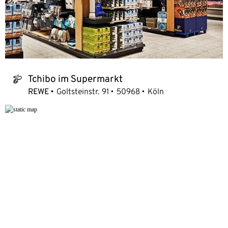
Tchibo im Supermarkt
tchibo_logo
REWE
Goltsteinstr. 91
50968
Köln