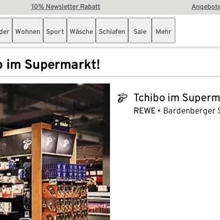
10% Newsletter Rabatt
Angebote
der
Wohnen
Sport
Wäsche
Schlafen
Sale
Mehr
o im Supermarkt!
Tchibo im Superm
tchibo_logo
REWE
Bardenberger S