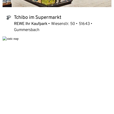
Tchibo im Supermarkt
tchibo_logo
REWE Ihr Kaufpark
Wiesenstr. 50
51643
Gummersbach