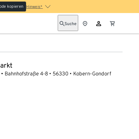
ode kopieren
Hinweis*
Suche
arkt
Bahnhofstraße 4-8
56330
Kobern-Gondorf