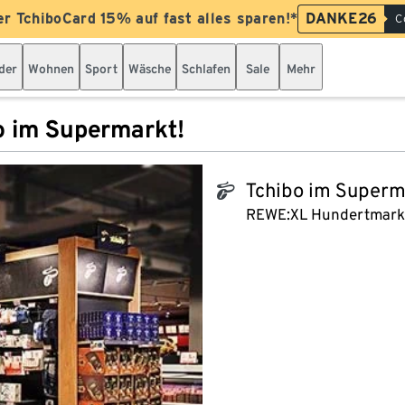
er TchiboCard 15% auf fast alles sparen!*
DANKE26
C
der
Wohnen
Sport
Wäsche
Schlafen
Sale
Mehr
o im Supermarkt!
Tchibo im Superm
tchibo_logo
REWE:XL Hundertmark