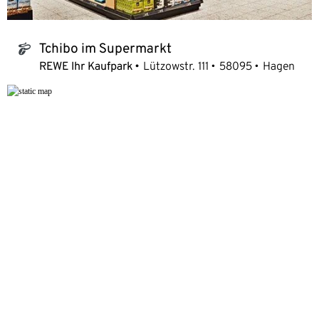
Tchibo im Supermarkt
tchibo_logo
REWE Ihr Kaufpark
Lützowstr. 111
58095
Hagen