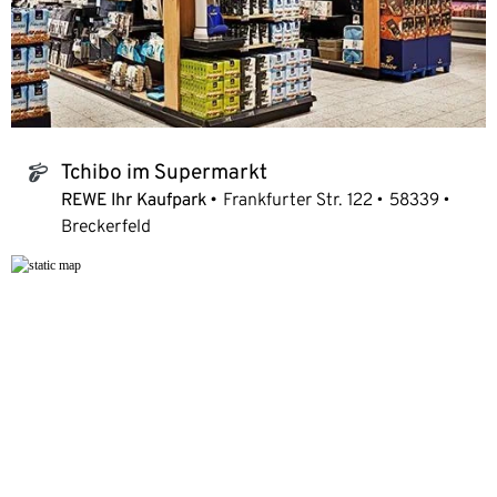
Tchibo im Supermarkt
tchibo_logo
REWE Ihr Kaufpark
Frankfurter Str. 122
58339
Breckerfeld