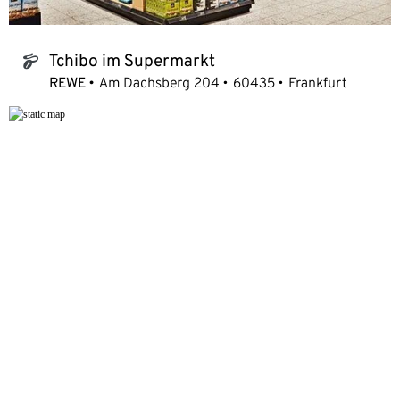
Tchibo im Supermarkt
tchibo_logo
REWE
Am Dachsberg 204
60435
Frankfurt