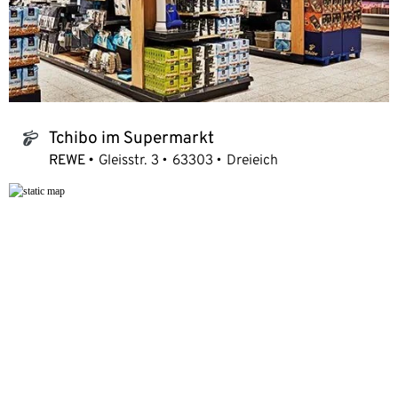
Tchibo im Supermarkt
tchibo_logo
REWE
Gleisstr. 3
63303
Dreieich