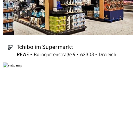
Tchibo im Supermarkt
tchibo_logo
REWE
Borngartenstraße 9
63303
Dreieich