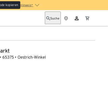
ode kopieren
Hinweis*
Suche
arkt
65375
Oestrich-Winkel