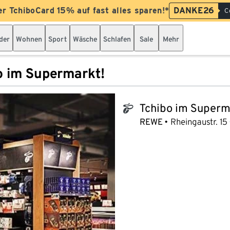
er TchiboCard 15% auf fast alles sparen!*
DANKE26
C
der
Wohnen
Sport
Wäsche
Schlafen
Sale
Mehr
o im Supermarkt!
Tchibo im Superm
tchibo_logo
REWE
Rheingaustr. 15