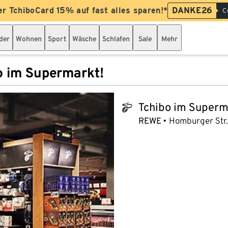
er TchiboCard 15% auf fast alles sparen!*
DANKE26
C
der
Wohnen
Sport
Wäsche
Schlafen
Sale
Mehr
o im Supermarkt!
Tchibo im Superm
tchibo_logo
REWE
Homburger Str.