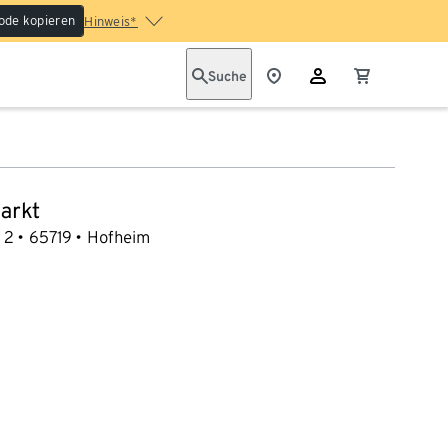
ode kopieren
Hinweis*
Suche
arkt
 2
65719
Hofheim