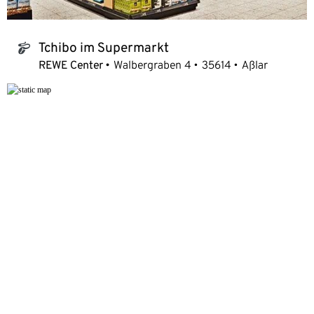
Tchibo im Supermarkt
tchibo_logo
REWE Center
Walbergraben 4
35614
Aßlar