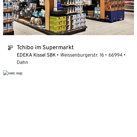
Tchibo im Supermarkt
tchibo_logo
EDEKA Kissel SBK
Weissenburgerstr. 16
66994
Dahn