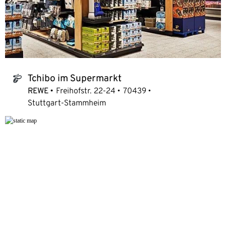
Tchibo im Supermarkt
tchibo_logo
REWE
Freihofstr. 22-24
70439
Stuttgart-Stammheim