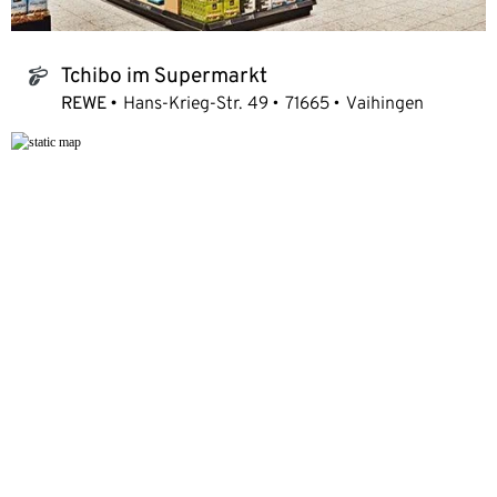
Tchibo im Supermarkt
tchibo_logo
REWE
Hans-Krieg-Str. 49
71665
Vaihingen