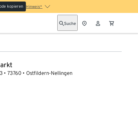
ode kopieren
Hinweis*
Suche
arkt
 3
73760
Ostfildern-Nellingen