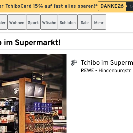
er TchiboCard 15% auf fast alles sparen!*
DANKE26
C
der
Wohnen
Sport
Wäsche
Schlafen
Sale
Mehr
o im Supermarkt!
Tchibo im Superm
tchibo_logo
REWE
Hindenburgstr.