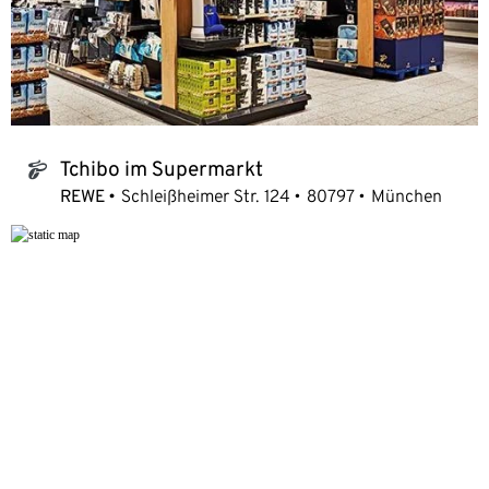
Tchibo im Supermarkt
tchibo_logo
REWE
Schleißheimer Str. 124
80797
München