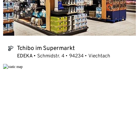
Tchibo im Supermarkt
tchibo_logo
EDEKA
Schmidstr. 4
94234
Viechtach