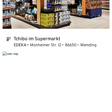
Tchibo im Supermarkt
tchibo_logo
EDEKA
Monheimer Str. 12
86650
Wemding