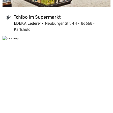
Tchibo im Supermarkt
tchibo_logo
EDEKA Lederer
Neuburger Str. 44
86668
Karlshuld