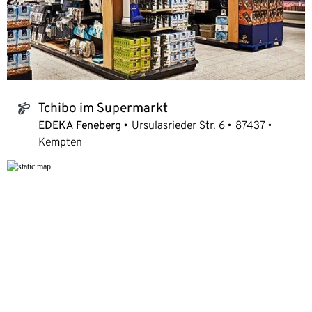
Tchibo im Supermarkt
tchibo_logo
EDEKA Feneberg
Ursulasrieder Str. 6
87437
Kempten