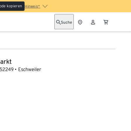
ode kopieren
Hinweis*
Suche
arkt
52249
Eschweiler