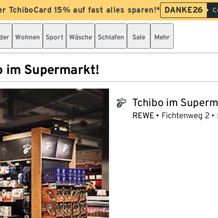
er TchiboCard 15% auf fast alles sparen!*
DANKE26
C
der
Wohnen
Sport
Wäsche
Schlafen
Sale
Mehr
o im Supermarkt!
Tchibo im Superm
tchibo_logo
REWE
Fichtenweg 2