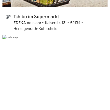
Tchibo im Supermarkt
tchibo_logo
EDEKA Adebahr
Kaiserstr. 131
52134
Herzogenrath-Kohlscheid