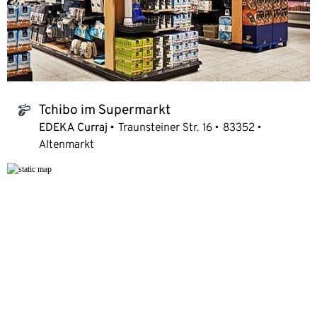
Tchibo im Supermarkt
tchibo_logo
EDEKA Curraj
Traunsteiner Str. 16
83352
Altenmarkt